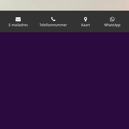
E-mailadres
Telefoonnummer
Kaart
WhatsApp
Onze unieke aanpak: gezondheid op de eerste
plaats
Wat ons onderscheidt, is onze compromisloze focus op
gezondheid. Wij fokken uitsluitend met ouderdieren die
uitgebreid zijn getest op alle relevante
gezondheidsaspecten, waaronder HD (heupdysplasie),
ED (elleboogdysplasie), dwerggroei, het correcte aantal
van 7 wervels, en via Embark DNA-testen voor
genetische aandoeningen. Zo garanderen wij de best
mogelijke basis voor elk nest.