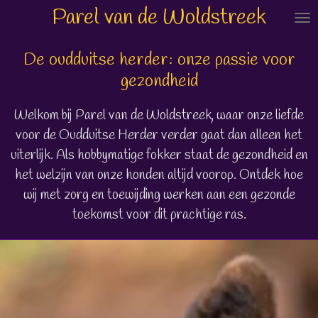
Parel van de Woldstreek
Ga
direct
naar
De oudduitse herder: onze passie voor
de
gezondheid
hoofdinhoud
Welkom bij Parel van de Woldstreek, waar onze liefde
voor de Oudduitse Herder verder gaat dan alleen het
uiterlijk. Als hobbymatige fokker staat de gezondheid en
het welzijn van onze honden altijd voorop. Ontdek hoe
wij met zorg en toewijding werken aan een gezonde
toekomst voor dit prachtige ras.